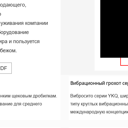
подающего,
мир
о
луживания компании
борудование
ира и пользуется
убежом.
PDF
Вибрационный грохот се
тонким щековым дробилкам.
Вибросито серии YKQ, широ
вание для среднего
типу круглых вибрационны
международную концепци