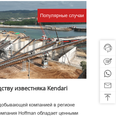
Популярные случаи
вено
се
ству известняка Kendari
одобывающей компанией в регионе
компания Hoffman обладает ценными