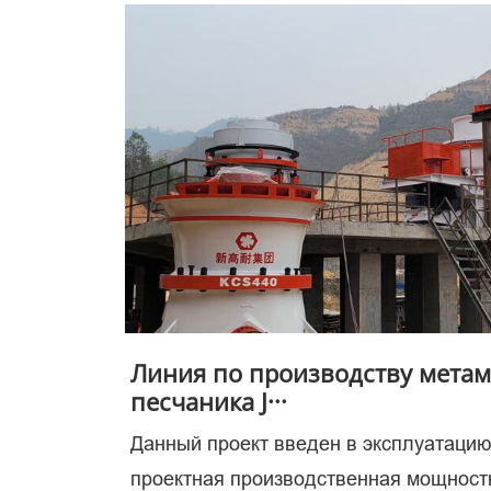
клю
в
Линия по производству мета
песчаника J···
Данный проект введен в эксплуатацию
проектная производственная мощность