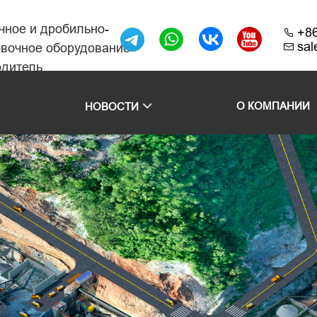
чное и дробильно-
+8
sa
овочное оборудование
одитель
O КОМПАНИИ
НОВОСТИ