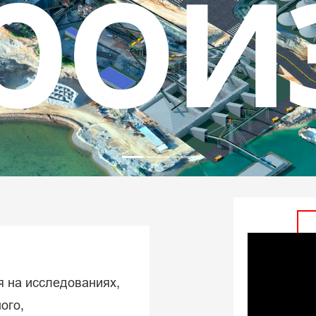
аск
нут
я на исследованиях,
ого,