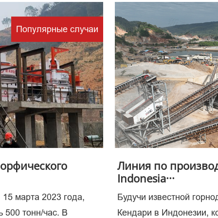
Популярные случаи
чевое з
 процес
морфического
Линия по производ
Indonesia···
 15 марта 2023 года,
Будучи известной горн
 500 тонн/час. В
Кендари в Индонезии, 