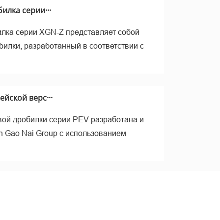
рал
илка серии···
лка серии XGN-Z представляет собой
билки, разработанный в соответствии с
йской верс···
ой дробилки серии PEV разработана и
n Gao Nai Group с использованием
ие –