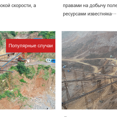
окой скорости, а
правами на добычу пол
ресурсами известняка···
рерабо
Популярные случаи
полезны