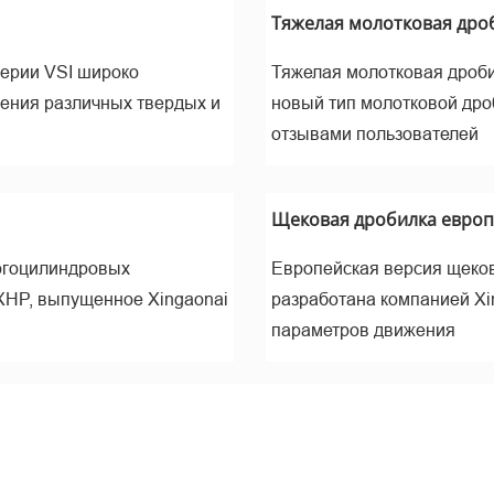
ине
Тяжелая молотковая дроб
серии VSI широко
Тяжелая молотковая дроби
ления различных твердых и
новый тип молотковой дро
отзывами пользователей
Щековая дробилка европе
огоцилиндровых
Европейская версия щеков
XHP, выпущенное Xingaonai
разработана компанией Xi
ельчен
параметров движения