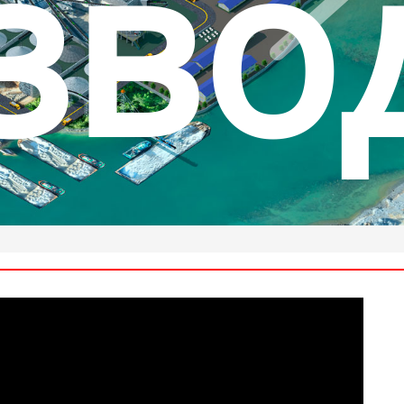
рыт
ренн