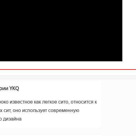
а
рии YKQ
ко известное как легкое сито, относится к
х сит, оно использует современную
ю дизайна