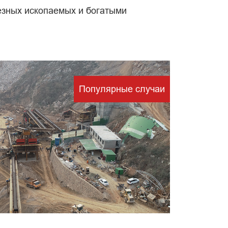
езных ископаемых и богатыми
тки
Популярные случаи
х