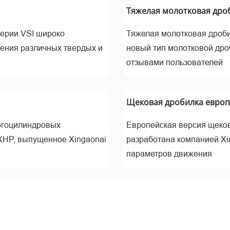
ине
Тяжелая молотковая дроб
серии VSI широко
Тяжелая молотковая дроби
ления различных твердых и
новый тип молотковой дро
отзывами пользователей
Щековая дробилка европе
огоцилиндровых
Европейская версия щеков
XHP, выпущенное Xingaonai
разработана компанией Xi
ельчен
параметров движения