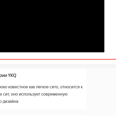
а
рии YKQ
ко известное как легкое сито, относится к
х сит, оно использует современную
ю дизайна