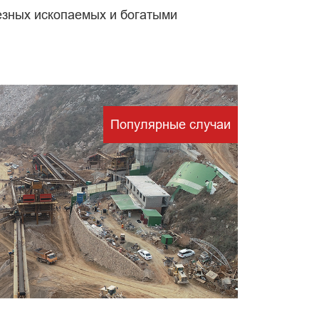
езных ископаемых и богатыми
тки
Популярные случаи
х