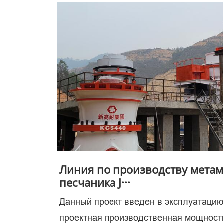
клю
в
Линия по производству мета
песчаника J···
Данный проект введен в эксплуатацию
проектная производственная мощность