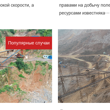
окой скорости, а
правами на добычу пол
ресурсами известняка···
рерабо
Популярные случаи
полезны