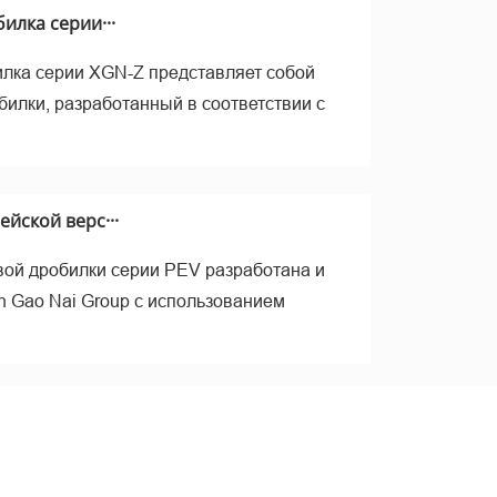
рал
илка серии···
лка серии XGN-Z представляет собой
билки, разработанный в соответствии с
йской верс···
ой дробилки серии PEV разработана и
n Gao Nai Group с использованием
ие –