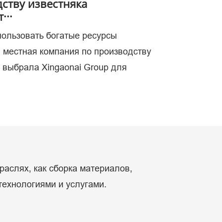
ству известняка
···
пользовать богатые ресурсы
ых.
, местная компания по производству
, выбрала Xingaonai Group для
раслях, как сборка материалов,
технологиями и услугами.