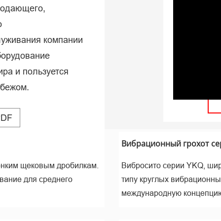
подающего,
мир
о
луживания компании
борудование
ира и пользуется
убежом.
PDF
Вибрационный грохот се
тонким щековым дробилкам.
Вибросито серии YKQ, широ
вание для среднего
типу круглых вибрационны
международную концепци