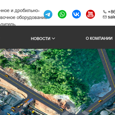
чное и дробильно-
+8
sa
овочное оборудование
одитель
O КОМПАНИИ
НОВОСТИ