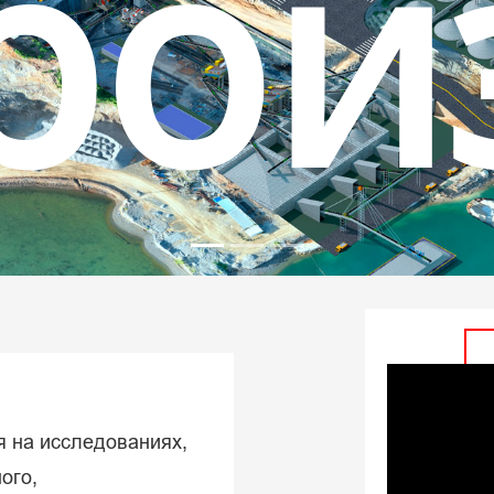
аск
нут
я на исследованиях,
ого,