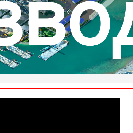
рыт
ренн