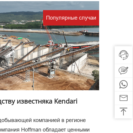
Популярные случаи
вено
се
ству известняка Kendari
одобывающей компанией в регионе
компания Hoffman обладает ценными