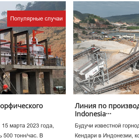
Популярные случаи
чевое з
 процес
морфического
Линия по производ
Indonesia···
 15 марта 2023 года,
Будучи известной горн
 500 тонн/час. В
Кендари в Индонезии, 