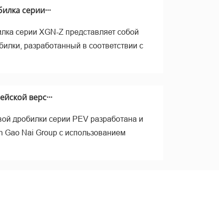
рал
илка серии···
лка серии XGN-Z представляет собой
билки, разработанный в соответствии с
йской верс···
ой дробилки серии PEV разработана и
n Gao Nai Group с использованием
ие –