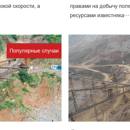
окой скорости, а
правами на добычу пол
ресурсами известняка···
рерабо
Популярные случаи
полезны