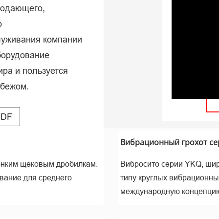
подающего,
мир
о
луживания компании
борудование
ира и пользуется
убежом.
PDF
Вибрационный грохот се
тонким щековым дробилкам.
Вибросито серии YKQ, широ
вание для среднего
типу круглых вибрационны
международную концепци