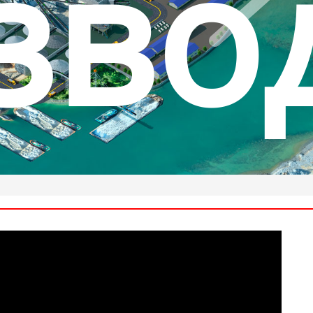
рыт
ренн