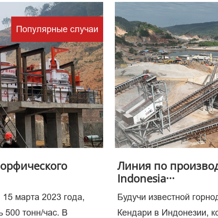
Популярные случаи
чевое з
 процес
морфического
Линия по производ
Indonesia···
 15 марта 2023 года,
Будучи известной горн
 500 тонн/час. В
Кендари в Индонезии, 