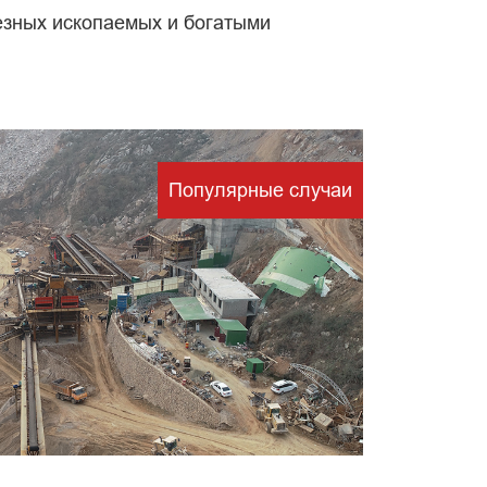
езных ископаемых и богатыми
тки
Популярные случаи
х