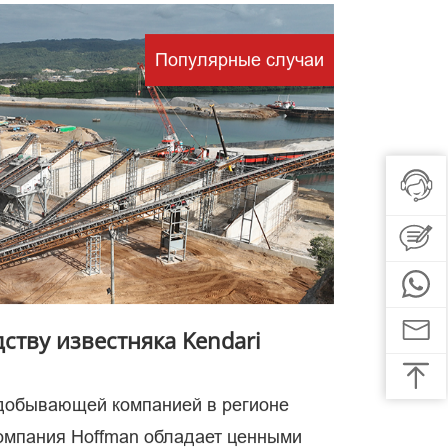
Популярные случаи
вено
се
ству известняка Kendari
одобывающей компанией в регионе
компания Hoffman обладает ценными