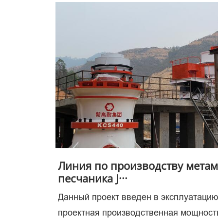
клю
в
Линия по производству мета
песчаника J···
Данный проект введен в эксплуатацию
проектная производственная мощность