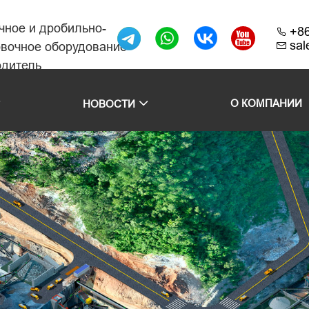
чное и дробильно-
+8
sa
овочное оборудование
одитель
O КОМПАНИИ
НОВОСТИ