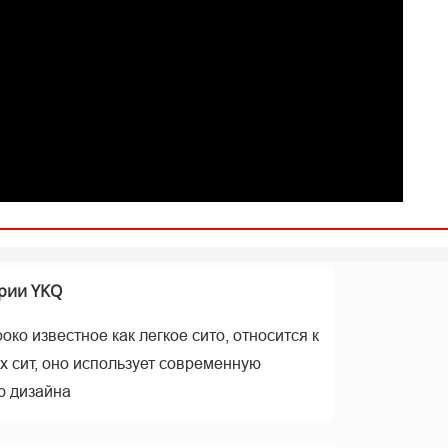
а
рии YKQ
ко известное как легкое сито, относится к
х сит, оно использует современную
ю дизайна