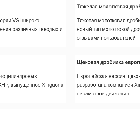
ине
Тяжелая молотковая дроб
серии VSI широко
Тяжелая молотковая дроби
ления различных твердых и
новый тип молотковой дро
отзывами пользователей
Щековая дробилка европе
огоцилиндровых
Европейская версия щеков
XHP, выпущенное Xingaonai
разработана компанией Xi
ельчен
параметров движения