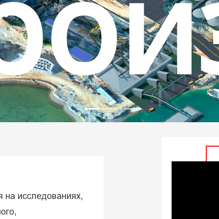
аск
нут
я на исследованиях,
ого,