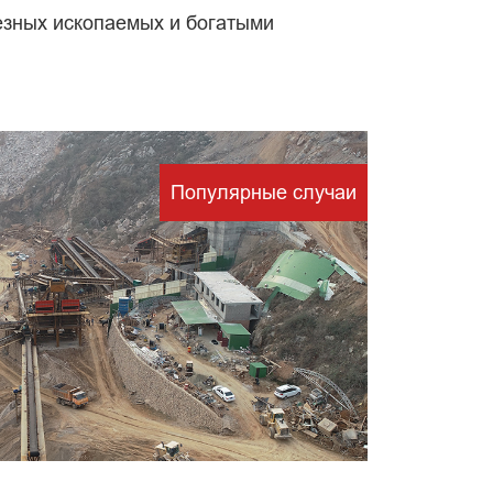
езных ископаемых и богатыми
тки
Популярные случаи
х