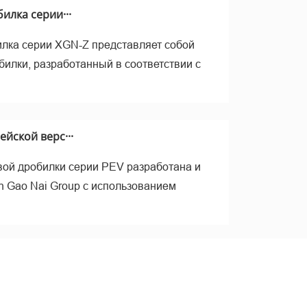
рал
илка серии···
лка серии XGN-Z представляет собой
билки, разработанный в соответствии с
йской верс···
ой дробилки серии PEV разработана и
n Gao Nai Group с использованием
ие –