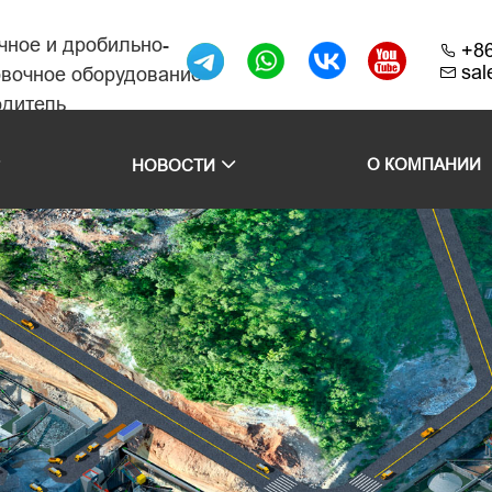
чное и дробильно-
+8
sa
овочное оборудование
одитель
O КОМПАНИИ
НОВОСТИ