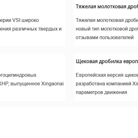
ине
Тяжелая молотковая дроб
серии VSI широко
Тяжелая молотковая дроби
ления различных твердых и
новый тип молотковой дро
отзывами пользователей
Щековая дробилка европе
огоцилиндровых
Европейская версия щеков
XHP, выпущенное Xingaonai
разработана компанией Xi
ельчен
параметров движения