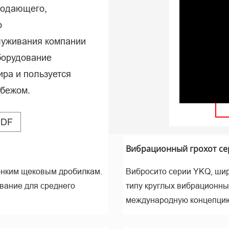
подающего,
мир
о
луживания компании
борудование
ира и пользуется
убежом.
PDF
Вибрационный грохот се
тонким щековым дробилкам.
Вибросито серии YKQ, широ
вание для среднего
типу круглых вибрационны
международную концепци