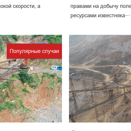
окой скорости, а
правами на добычу пол
ресурсами известняка···
рерабо
Популярные случаи
полезны