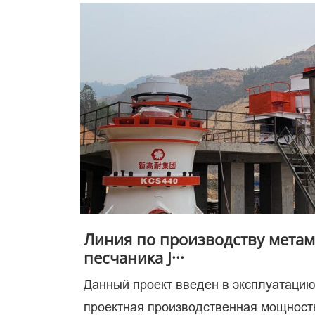
клю
в
Линия по производству мета
песчаника J···
Данный проект введен в эксплуатацию
проектная производственная мощность