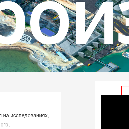
аск
нут
я на исследованиях,
ого,