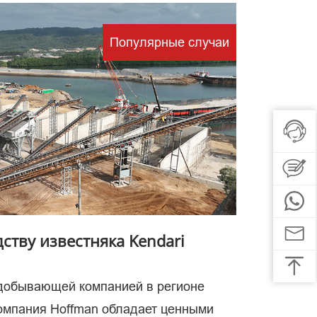
Популярные случаи
вено
се
ству известняка Kendari
одобывающей компанией в регионе
компания Hoffman обладает ценными