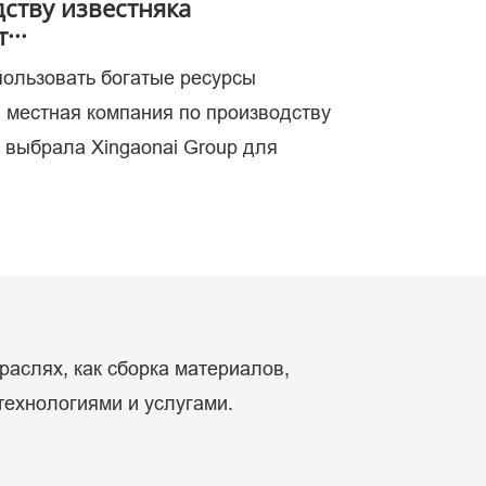
ству известняка
···
пользовать богатые ресурсы
ых.
, местная компания по производству
, выбрала Xingaonai Group для
раслях, как сборка материалов,
технологиями и услугами.