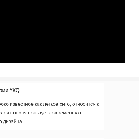
а
рии YKQ
ко известное как легкое сито, относится к
х сит, оно использует современную
ю дизайна