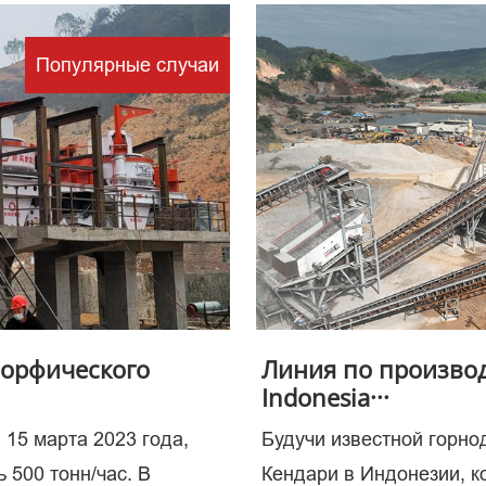
Популярные случаи
чевое з
 процес
морфического
Линия по производ
Indonesia···
 15 марта 2023 года,
Будучи известной горн
 500 тонн/час. В
Кендари в Индонезии, 