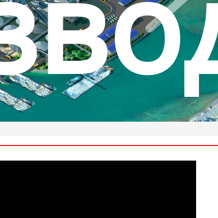
рыт
ренн